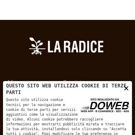
Menu
Servizi
×
QUESTO SITO WEB UTILIZZA COOKIE DI TERZE
PARTI
Home
Pallet e basamenti
Questo sito utilizza cookie
tecnici per la navigazione e
Chi siamo
Casse in legno
cookie di terze parti per servizi
aggiuntivi come la visualizzazione
Prodotti
Gabbie in legno
di video. Alcuni cookie potrebbero raccogliere
Contatti
Cavalletti in legno
informazioni per mostrarti pubblicità mirata e tracciare
la tua attività, installandosi solo cliccando su "Accetta
tutti i cookie". Puoi modificare le tue preferenze in